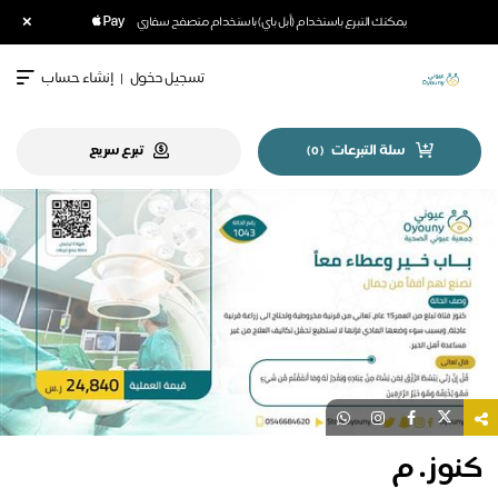
×
يمكنك التبرع باستخدام (أبل باي) باستخدام متصفح سفاري
تسجيل دخول
|
إنشاء حساب
سلة التبرعات
تبرع سريع
)
0
(
كنوز . م