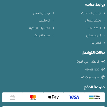
روابط هامة
ترخيص الجمعية
ترخيص المتجر
وقف احسان
أثر برامجنا
الإهداءات
الحسابات البنكية
إدارة حسابي
سلة التبرعات
اتصل بنا
بيانات التواصل
الرياض – حي الربوة
0546684620
info@oyouny.sa
طريقة الدفع