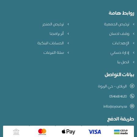
روابط هامة
ترخيص الجمعية
ترخيص المتجر
وقف احسان
أثر برامجنا
الإهداءات
الحسابات البنكية
إدارة حسابي
سلة التبرعات
اتصل بنا
بيانات التواصل
الرياض – حي الربوة
0546684620
info@oyouny.sa
طريقة الدفع