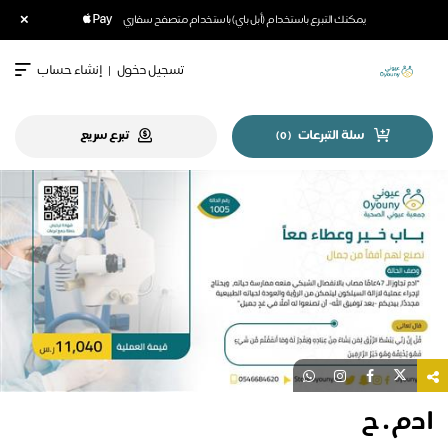
×
يمكنك التبرع باستخدام (أبل باي) باستخدام متصفح سفاري
تسجيل دخول
|
إنشاء حساب
سلة التبرعات
تبرع سريع
)
0
(
ادم . ح