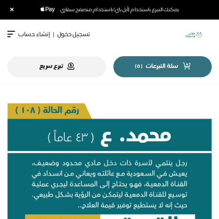
×
يمكنك التبرع باستخدام (أبل باي) باستخدام متصفح سفاري
تسجيل دخول
|
إنشاء حساب
سلة التبرعات
تبرع سريع
)
0
(