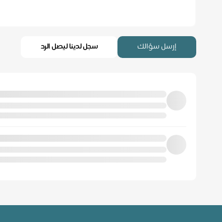
إرسل سؤالك
سجل لدينا ليصل الرد