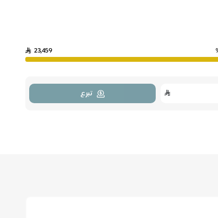
23,459
تبرع