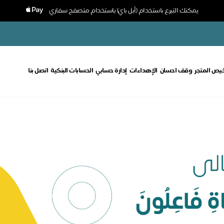
يمكنك التبرع باستخدام (أبل باي) باستخدام متصفح سفاري
خيص المتجر
وقف احسان
الإهداءات
إدارة حسابي
الحسابات البنكية
اتصل بنا