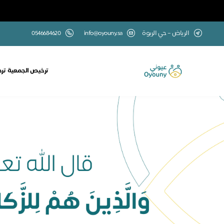
الرياض – حي الربوة
info@oyouny.sa
0546684620
ترخيص الجمعية
تر