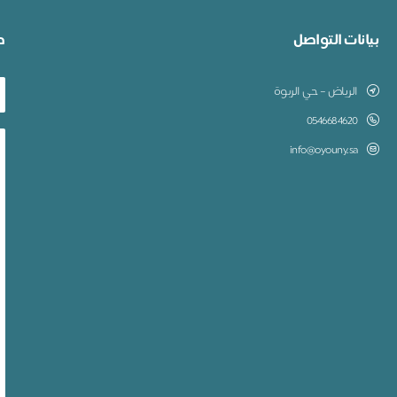
بيانات التواصل
ط
الرياض – حي الربوة
0546684620
info@oyouny.sa