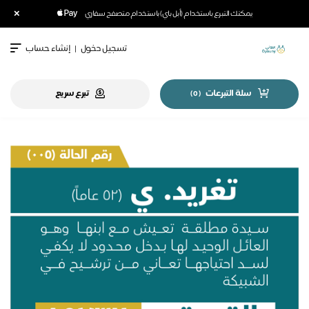
×
يمكنك التبرع باستخدام (أبل باي) باستخدام متصفح سفاري
تسجيل دخول
|
إنشاء حساب
سلة التبرعات
تبرع سريع
)
0
(