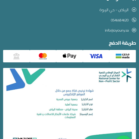
الرياض – حي الربوة
0546684620
info@oyouny.sa
طريقة الدفع