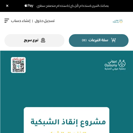
×
يمكنك التبرع باستخدام (أبل باي) باستخدام متصفح سفاري
تسجيل دخول
|
إنشاء حساب
سلة التبرعات
تبرع سريع
)
0
(