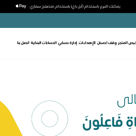
يمكنك التبرع باستخدام (أبل باي) باستخدام متصفح سفاري
خيص المتجر
وقف احسان
الإهداءات
إدارة حسابي
الحسابات البنكية
اتصل بنا