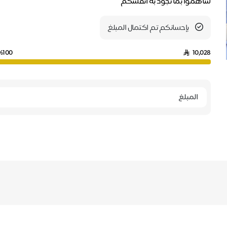
ساهموا بما تجود به أنفسكم
بإحسانكم تم اكتمال المبلغ
%100
10,028