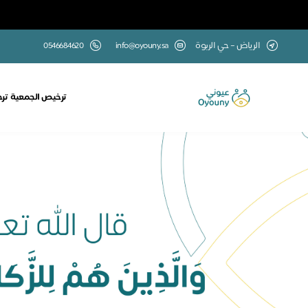
الرياض – حي الربوة
info@oyouny.sa
0546684620
ترخيص الجمعية
تر