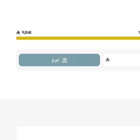
9,868
تبرع