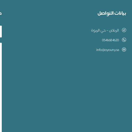
بيانات التواصل
ط
الرياض – حي الربوة
0546684620
info@oyouny.sa