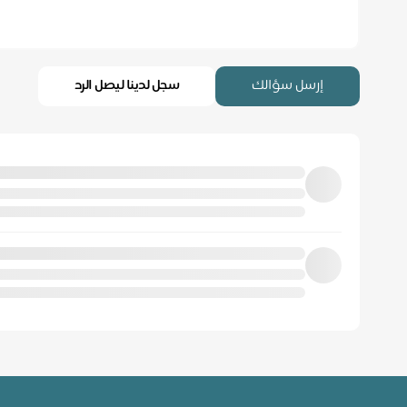
إرسل سؤالك
سجل لدينا ليصل الرد