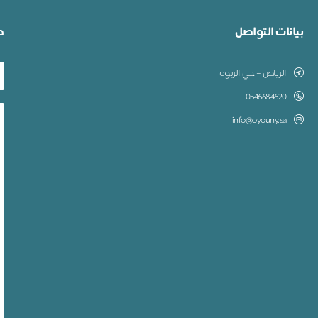
بيانات التواصل
ط
الرياض – حي الربوة
0546684620
info@oyouny.sa