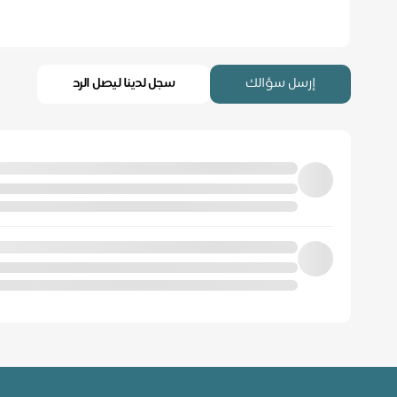
إرسل سؤالك
سجل لدينا ليصل الرد