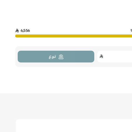
6,556
تبرع