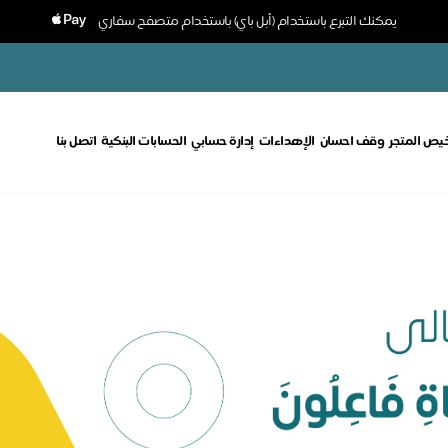
يمكنك التبرع باستخدام (أبل باي) باستخدام متصفح سفاري
خيص المتجر
وقف احسان
الإهداءات
إدارة حسابي
الحسابات البنكية
اتصل بنا