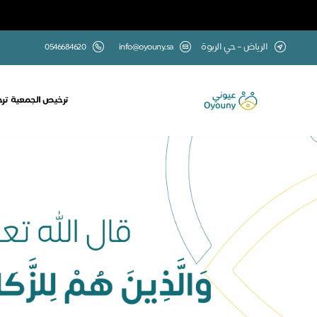
الرياض – حي الربوة
info@oyouny.sa
0546684620
ترخيص الجمعية
تر