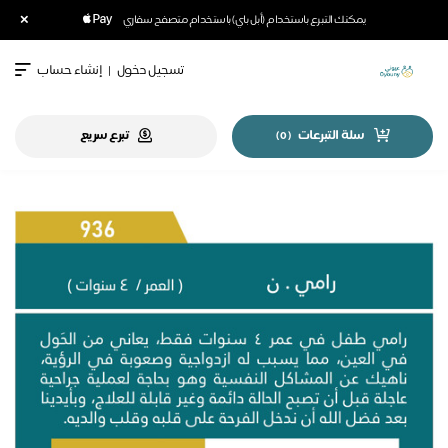
×
يمكنك التبرع باستخدام (أبل باي) باستخدام متصفح سفاري
تسجيل دخول
|
إنشاء حساب
سلة التبرعات
تبرع سريع
)
0
(