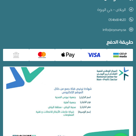
الرياض – حي الربوة
0546684620
info@oyouny.sa
طريقة الدفع