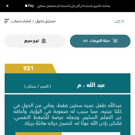
×
يمكنك التبرع باستخدام (أبل باي) باستخدام متصفح سفاري
تسجيل دخول
|
إنشاء حساب
سلة التبرعات
تبرع سريع
)
0
(