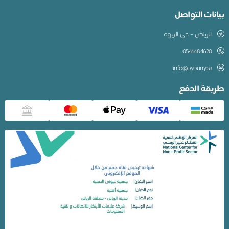
بيانات التواصل
الرياض – حي الربوة
0546684620
info@oyouny.sa
طريقة الدفع