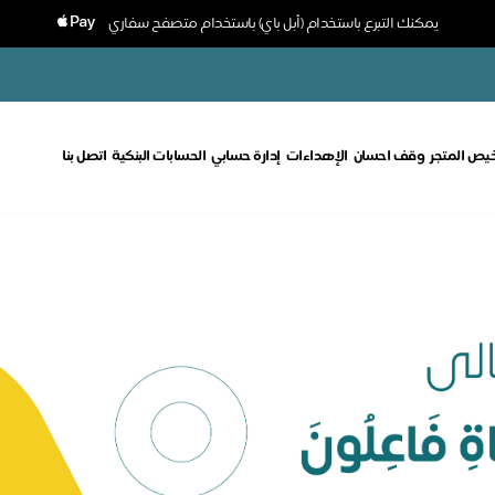
يمكنك التبرع باستخدام (أبل باي) باستخدام متصفح سفاري
خيص المتجر
وقف احسان
الإهداءات
إدارة حسابي
الحسابات البنكية
اتصل بنا