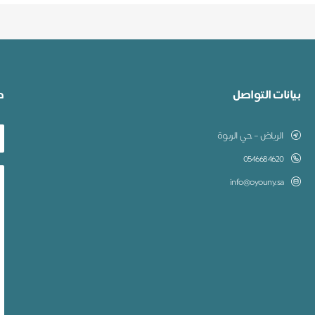
بيانات التواصل
ط
الرياض – حي الربوة
0546684620
info@oyouny.sa