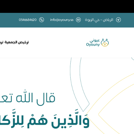
الرياض – حي الربوة
info@oyouny.sa
0546684620
ترخيص الجمعية
تر